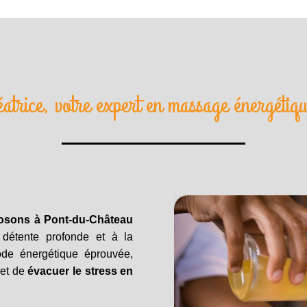
éatrice, votre expert en massage énergéti
osons à Pont-du-Château
 détente profonde et à la
de énergétique éprouvée,
met de
évacuer le stress en