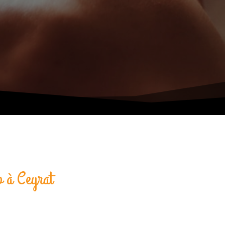
p à Ceyrat