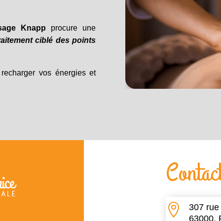
sage Knapp
procure une
raitement ciblé des points
recharger vos énergies et
Contac

307 rue
63000, 