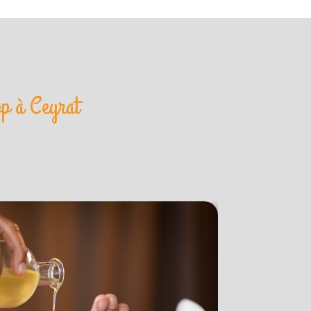
pp à Ceyrat