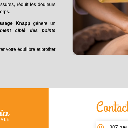
essures, réduit les douleurs
orps.
ssage Knapp
génère un
tement ciblé des points
r votre équilibre et profiter
Contac
307 rue