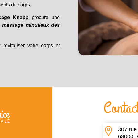
ents du corps.
sage Knapp
procure une
n
massage minutieux des
revitaliser votre corps et
Contac

307 rue
63000, 