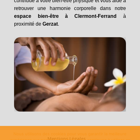
contribue à votre bien-être physique et vous aide à
retrouver une harmonie corporelle dans notre
espace bien-être à
Clermont-Ferrand
à
proximité de
Gerzat
.
Nous utilisons des cookies pour vous garantir la meilleure
Mentions Légales