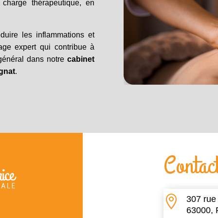
 charge thérapeutique, en
éduire les inflammations et
age expert qui contribue à
 général dans notre
cabinet
gnat
.
Contac

307 rue
63000, 